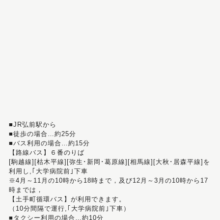
■JR弘前駅から
■徒歩の場合…約25分
■バス利用の場合…約15分
【路線バス】６番のりば
[駒越線][枯木平線][弥生･新岡･葛原線][相馬線][大秋･居森平線]を
利用し,｢大学病院前｣下車
※4月～11月の10時から18時まで，及び12月～3月の10時から17
時までは，
【土手町循環バス】が利用できます。
（10分間隔で運行,｢大学病院前｣下車）
■タクシー利用の場合…約10分