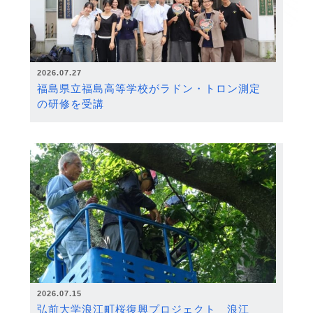
2026.07.27
福島県立福島高等学校がラドン・トロン測定
の研修を受講
2026.07.15
弘前大学浪江町桜復興プロジェクト 浪江