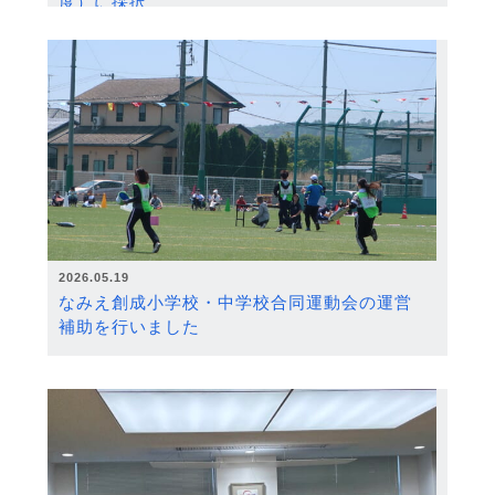
度）に採択
2026.05.19
なみえ創成小学校・中学校合同運動会の運営
補助を行いました