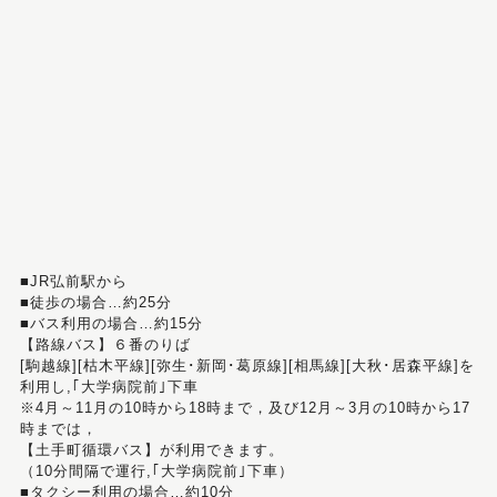
■JR弘前駅から
■徒歩の場合…約25分
■バス利用の場合…約15分
【路線バス】６番のりば
[駒越線][枯木平線][弥生･新岡･葛原線][相馬線][大秋･居森平線]を
利用し,｢大学病院前｣下車
※4月～11月の10時から18時まで，及び12月～3月の10時から17
時までは，
【土手町循環バス】が利用できます。
（10分間隔で運行,｢大学病院前｣下車）
■タクシー利用の場合…約10分