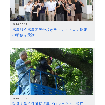
2026.07.27
福島県立福島高等学校がラドン・トロン測定
の研修を受講
2026.07.15
弘前大学浪江町桜復興プロジェクト 浪江