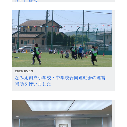
度）に採択
2026.05.19
なみえ創成小学校・中学校合同運動会の運営
補助を行いました