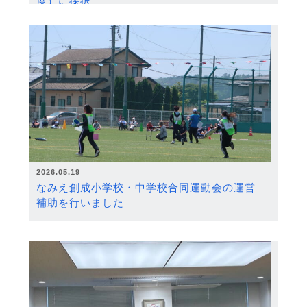
度）に採択
2026.05.19
なみえ創成小学校・中学校合同運動会の運営
補助を行いました