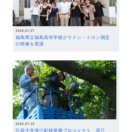
2026.07.27
福島県立福島高等学校がラドン・トロン測定
の研修を受講
2026.07.15
弘前大学浪江町桜復興プロジェクト 浪江