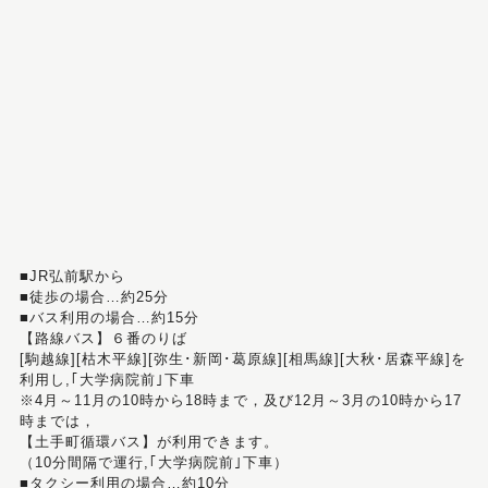
■JR弘前駅から
■徒歩の場合…約25分
■バス利用の場合…約15分
【路線バス】６番のりば
[駒越線][枯木平線][弥生･新岡･葛原線][相馬線][大秋･居森平線]を
利用し,｢大学病院前｣下車
※4月～11月の10時から18時まで，及び12月～3月の10時から17
時までは，
【土手町循環バス】が利用できます。
（10分間隔で運行,｢大学病院前｣下車）
■タクシー利用の場合…約10分