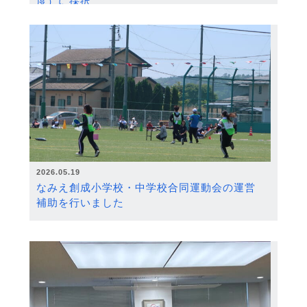
度）に採択
2026.05.19
なみえ創成小学校・中学校合同運動会の運営
補助を行いました