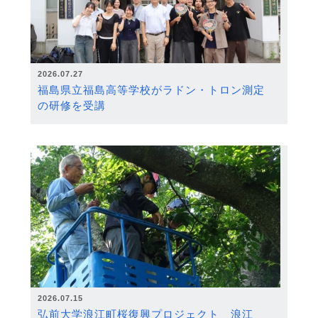
2026.07.27
福島県立福島高等学校がラドン・トロン測定
の研修を受講
2026.07.15
弘前大学浪江町桜復興プロジェクト 浪江