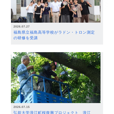
2026.07.27
福島県立福島高等学校がラドン・トロン測定
の研修を受講
2026.07.15
弘前大学浪江町桜復興プロジェクト 浪江