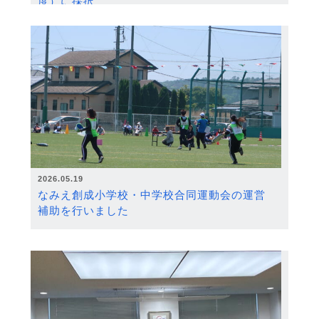
度）に採択
2026.05.19
なみえ創成小学校・中学校合同運動会の運営
補助を行いました