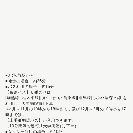
■JR弘前駅から
■徒歩の場合…約25分
■バス利用の場合…約15分
【路線バス】６番のりば
[駒越線][枯木平線][弥生･新岡･葛原線][相馬線][大秋･居森平線]を
利用し,｢大学病院前｣下車
※4月～11月の10時から18時まで，及び12月～3月の10時から17
時までは，
【土手町循環バス】が利用できます。
（10分間隔で運行,｢大学病院前｣下車）
■タクシー利用の場合…約10分