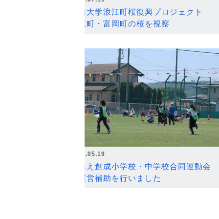
弘前大学浪江町桜復興プロジェクト
浪江町・富岡町の桜を視察
2026.05.19
なみえ創成小学校・中学校合同運動会
の運営補助を行いました