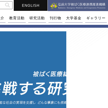
ENGLISH
紹介
教育活動
研究活動
刊行物
大学基金
ギャラリー