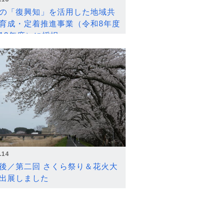
の「復興知」を活用した地域共
育成・定着推進事業（令和8年度
12年度）に採択
.14
後／第二回 さくら祭り＆花火大
出展しました