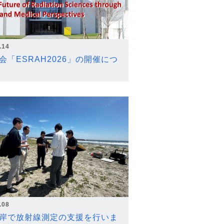
.14
会「ESRAH2026」の開催につ
.08
岸で放射線測定の支援を行いま