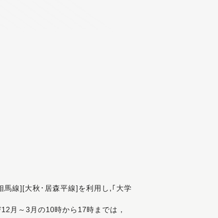
[相馬線][大秋･居森平線]を利用し,｢大学
び12月～3月の10時から17時までは，