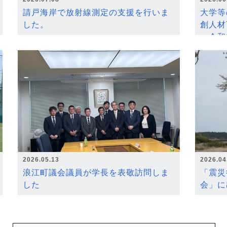
請戸海岸で放射線測定の支援を行いま
大学等
した。
創人材
～令和
2026.05.13
2026.04
浪江町議会議員が学長を表敬訪問しま
「震災
した
会」に