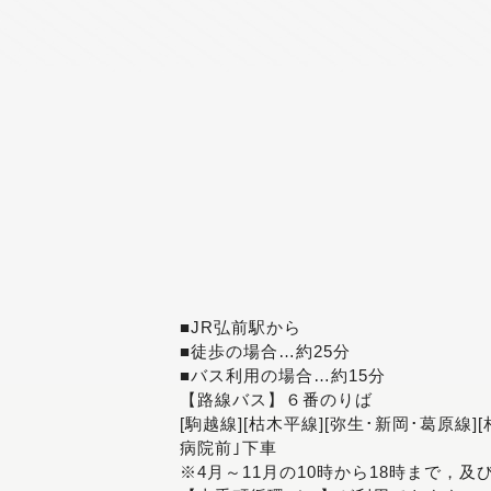
■JR弘前駅から
■徒歩の場合…約25分
■バス利用の場合…約15分
【路線バス】６番のりば
[駒越線][枯木平線][弥生･新岡･葛原線]
病院前｣下車
※4月～11月の10時から18時まで，及