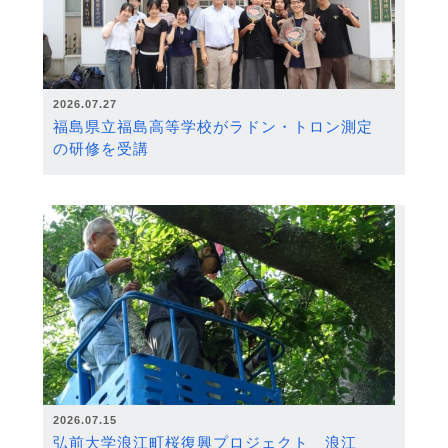
2026.07.27
福島県立福島高等学校がラドン・トロン測定
の研修を受講
2026.07.15
弘前大学浪江町桜復興プロジェクト 浪江