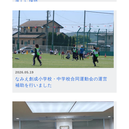
度）に採択
2026.05.19
なみえ創成小学校・中学校合同運動会の運営
補助を行いました