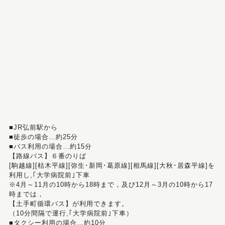
■JR弘前駅から
■徒歩の場合…約25分
■バス利用の場合…約15分
【路線バス】６番のりば
[駒越線][枯木平線][弥生･新岡･葛原線][相馬線][大秋･居森平線]を
利用し,｢大学病院前｣下車
※4月～11月の10時から18時まで，及び12月～3月の10時から17
時までは，
【土手町循環バス】が利用できます。
（10分間隔で運行,｢大学病院前｣下車）
■タクシー利用の場合…約10分