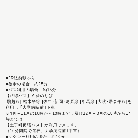
■JR弘前駅から
■徒歩の場合…約25分
■バス利用の場合…約15分
【路線バス】６番のりば
[駒越線][枯木平線][弥生･新岡･葛原線][相馬線][大秋･居森平線]を
利用し,｢大学病院前｣下車
※4月～11月の10時から18時まで，及び12月～3月の10時から17
時までは，
【土手町循環バス】が利用できます。
（10分間隔で運行,｢大学病院前｣下車）
■タクシー利用の場合…約10分