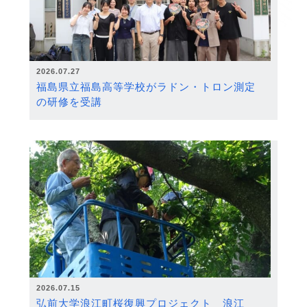
2026.07.27
福島県立福島高等学校がラドン・トロン測定
の研修を受講
2026.07.15
弘前大学浪江町桜復興プロジェクト 浪江