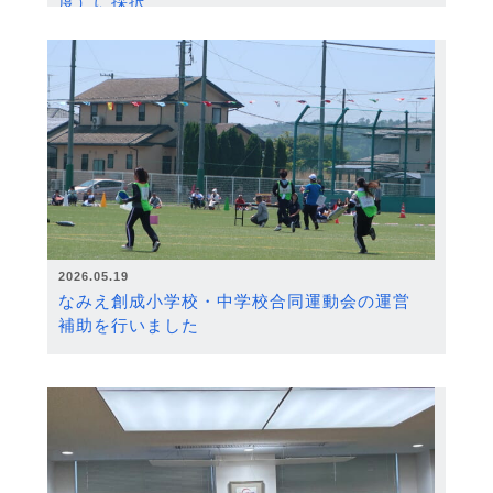
度）に採択
2026.05.19
なみえ創成小学校・中学校合同運動会の運営
補助を行いました