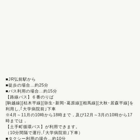
■JR弘前駅から
■徒歩の場合…約25分
■バス利用の場合…約15分
【路線バス】６番のりば
[駒越線][枯木平線][弥生･新岡･葛原線][相馬線][大秋･居森平線]を
利用し,｢大学病院前｣下車
※4月～11月の10時から18時まで，及び12月～3月の10時から17
時までは，
【土手町循環バス】が利用できます。
（10分間隔で運行,｢大学病院前｣下車）
■タクシー利用の場合…約10分