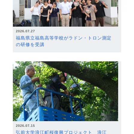
2026.07.27
福島県立福島高等学校がラドン・トロン測定
の研修を受講
2026.07.15
弘前大学浪江町桜復興プロジェクト 浪江