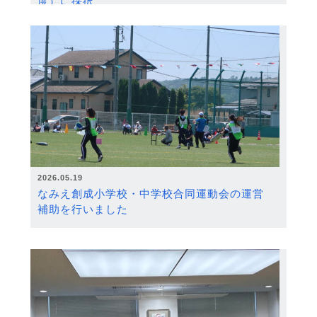
度）に採択
2026.05.19
なみえ創成小学校・中学校合同運動会の運営
補助を行いました