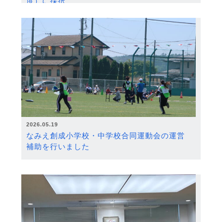
度）に採択
2026.05.19
なみえ創成小学校・中学校合同運動会の運営
補助を行いました