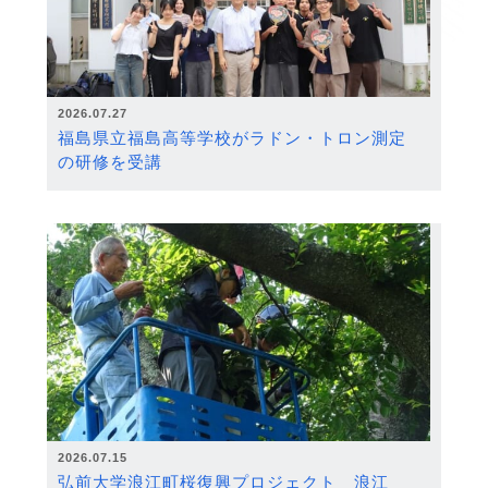
2026.07.27
福島県立福島高等学校がラドン・トロン測定
の研修を受講
2026.07.15
弘前大学浪江町桜復興プロジェクト 浪江