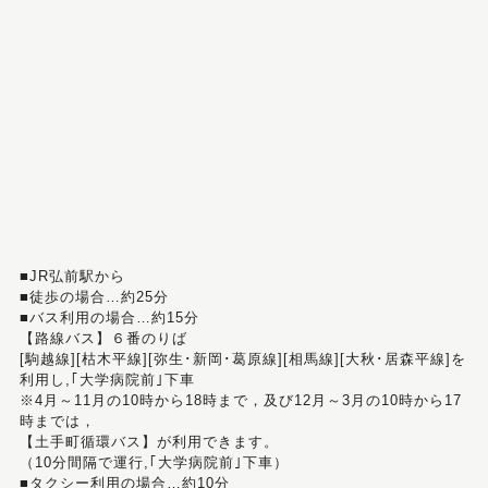
■JR弘前駅から
■徒歩の場合…約25分
■バス利用の場合…約15分
【路線バス】６番のりば
[駒越線][枯木平線][弥生･新岡･葛原線][相馬線][大秋･居森平線]を
利用し,｢大学病院前｣下車
※4月～11月の10時から18時まで，及び12月～3月の10時から17
時までは，
【土手町循環バス】が利用できます。
（10分間隔で運行,｢大学病院前｣下車）
■タクシー利用の場合…約10分