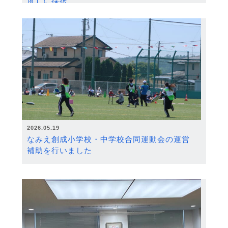
度）に採択
2026.05.19
なみえ創成小学校・中学校合同運動会の運営
補助を行いました