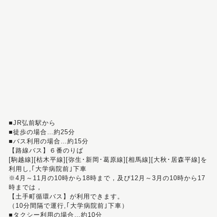
■JR弘前駅から
■徒歩の場合…約25分
■バス利用の場合…約15分
【路線バス】６番のりば
[駒越線][枯木平線][弥生･新岡･葛原線][相馬線][大秋･居森平線]を
利用し,｢大学病院前｣下車
※4月～11月の10時から18時まで，及び12月～3月の10時から17
時までは，
【土手町循環バス】が利用できます。
（10分間隔で運行,｢大学病院前｣下車）
■タクシー利用の場合…約10分