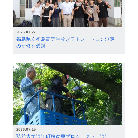
2026.07.27
福島県立福島高等学校がラドン・トロン測定
の研修を受講
2026.07.15
弘前大学浪江町桜復興プロジェクト 浪江