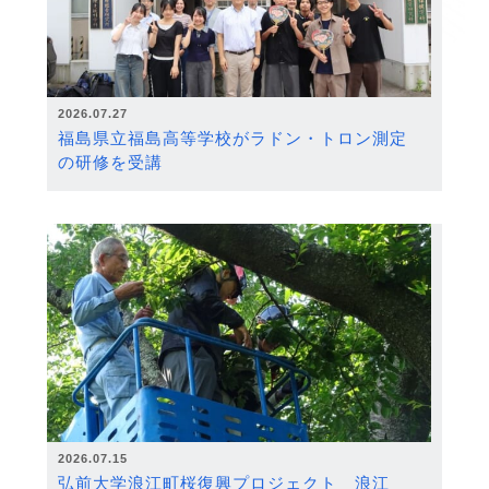
2026.07.27
福島県立福島高等学校がラドン・トロン測定
の研修を受講
2026.07.15
弘前大学浪江町桜復興プロジェクト 浪江