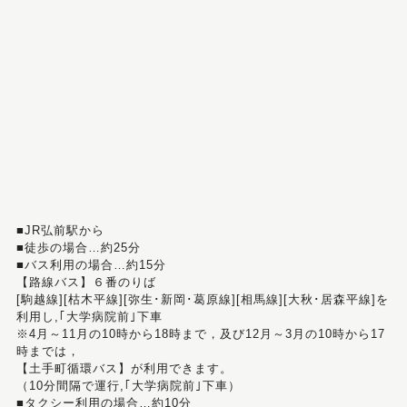
■JR弘前駅から
■徒歩の場合…約25分
■バス利用の場合…約15分
【路線バス】６番のりば
[駒越線][枯木平線][弥生･新岡･葛原線][相馬線][大秋･居森平線]を
利用し,｢大学病院前｣下車
※4月～11月の10時から18時まで，及び12月～3月の10時から17
時までは，
【土手町循環バス】が利用できます。
（10分間隔で運行,｢大学病院前｣下車）
■タクシー利用の場合…約10分