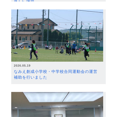
度）に採択
2026.05.19
なみえ創成小学校・中学校合同運動会の運営
補助を行いました