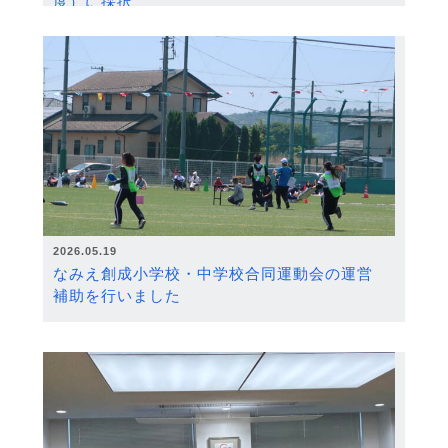
度）に採択
2026.05.19
なみえ創成小学校・中学校合同運動会の運営
補助を行いました