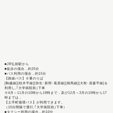
■JR弘前駅から
■徒歩の場合…約25分
■バス利用の場合…約15分
【路線バス】６番のりば
[駒越線][枯木平線][弥生･新岡･葛原線][相馬線][大秋･居森平線]を
利用し,｢大学病院前｣下車
※4月～11月の10時から18時まで，及び12月～3月の10時から17
時までは，
【土手町循環バス】が利用できます。
（10分間隔で運行,｢大学病院前｣下車）
■タクシー利用の場合…約10分