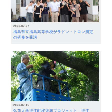
2026.07.27
福島県立福島高等学校がラドン・トロン測定
の研修を受講
2026.07.15
弘前大学浪江町桜復興プロジェクト 浪江