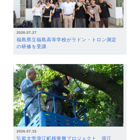
2026.07.27
福島県立福島高等学校がラドン・トロン測定
の研修を受講
2026.07.15
弘前大学浪江町桜復興プロジェクト 浪江