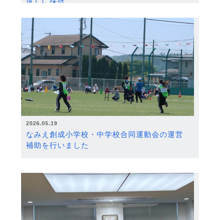
度）に採択
2026.05.19
なみえ創成小学校・中学校合同運動会の運営
補助を行いました