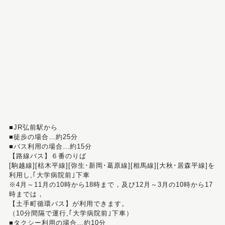
■JR弘前駅から
■徒歩の場合…約25分
■バス利用の場合…約15分
【路線バス】６番のりば
[駒越線][枯木平線][弥生･新岡･葛原線][相馬線][大秋･居森平線]を
利用し,｢大学病院前｣下車
※4月～11月の10時から18時まで，及び12月～3月の10時から17
時までは，
【土手町循環バス】が利用できます。
（10分間隔で運行,｢大学病院前｣下車）
■タクシー利用の場合…約10分