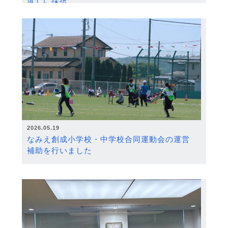
度）に採択
2026.05.19
なみえ創成小学校・中学校合同運動会の運営
補助を行いました