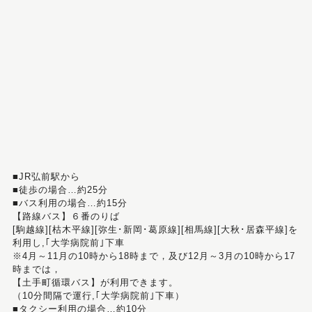
■JR弘前駅から
■徒歩の場合…約25分
■バス利用の場合…約15分
【路線バス】６番のりば
[駒越線][枯木平線][弥生･新岡･葛原線][相馬線][大秋･居森平線]を
利用し,｢大学病院前｣下車
※4月～11月の10時から18時まで，及び12月～3月の10時から17
時までは，
【土手町循環バス】が利用できます。
（10分間隔で運行,｢大学病院前｣下車）
■タクシー利用の場合…約10分