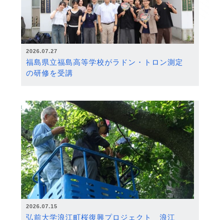
2026.07.27
福島県立福島高等学校がラドン・トロン測定
の研修を受講
2026.07.15
弘前大学浪江町桜復興プロジェクト 浪江