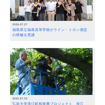
2026.07.27
福島県立福島高等学校がラドン・トロン測定
の研修を受講
2026.07.15
弘前大学浪江町桜復興プロジェクト 浪江