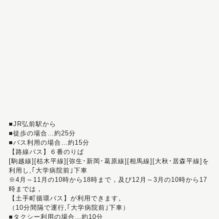
■JR弘前駅から
■徒歩の場合…約25分
■バス利用の場合…約15分
【路線バス】６番のりば
[駒越線][枯木平線][弥生･新岡･葛原線][相馬線][大秋･居森平線]を
利用し,｢大学病院前｣下車
※4月～11月の10時から18時まで，及び12月～3月の10時から17
時までは，
【土手町循環バス】が利用できます。
（10分間隔で運行,｢大学病院前｣下車）
■タクシー利用の場合…約10分