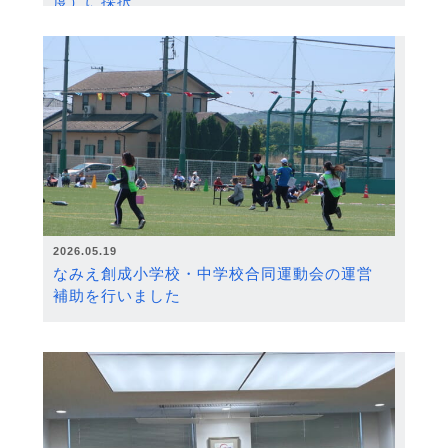
度）に採択
2026.05.19
なみえ創成小学校・中学校合同運動会の運営
補助を行いました