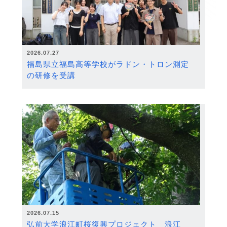
2026.07.27
福島県立福島高等学校がラドン・トロン測定
の研修を受講
2026.07.15
弘前大学浪江町桜復興プロジェクト 浪江