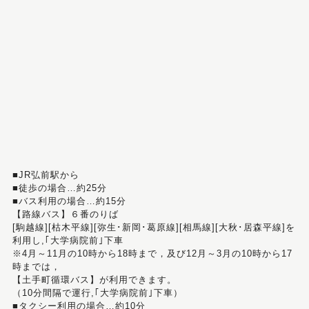
■JR弘前駅から
■徒歩の場合…約25分
■バス利用の場合…約15分
【路線バス】６番のりば
[駒越線][枯木平線][弥生･新岡･葛原線][相馬線][大秋･居森平線]を
利用し,｢大学病院前｣下車
※4月～11月の10時から18時まで，及び12月～3月の10時から17
時までは，
【土手町循環バス】が利用できます。
（10分間隔で運行,｢大学病院前｣下車）
■タクシー利用の場合…約10分