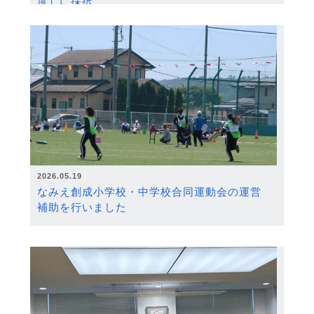
度）に採択
2026.05.19
なみえ創成小学校・中学校合同運動会の運営
補助を行いました