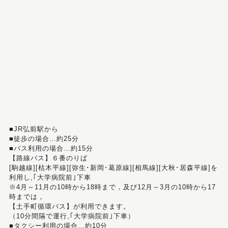
■JR弘前駅から
■徒歩の場合…約25分
■バス利用の場合…約15分
【路線バス】６番のりば
[駒越線][枯木平線][弥生･新岡･葛原線][相馬線][大秋･居森平線]を
利用し,｢大学病院前｣下車
※4月～11月の10時から18時まで，及び12月～3月の10時から17
時までは，
【土手町循環バス】が利用できます。
（10分間隔で運行,｢大学病院前｣下車）
■タクシー利用の場合…約10分