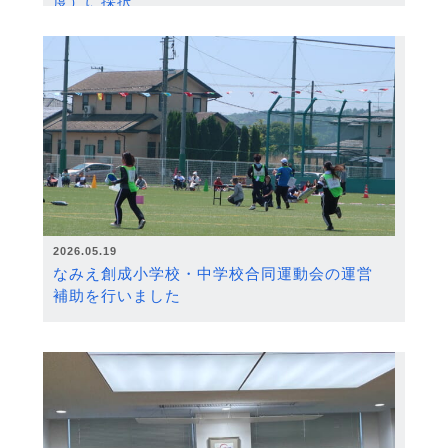
度）に採択
2026.05.19
なみえ創成小学校・中学校合同運動会の運営
補助を行いました