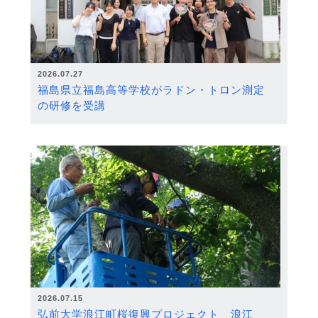
2026.07.27
福島県立福島高等学校がラドン・トロン測定
の研修を受講
2026.07.15
弘前大学浪江町桜復興プロジェクト 浪江