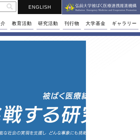
ENGLISH
紹介
教育活動
研究活動
刊行物
大学基金
ギャラリー