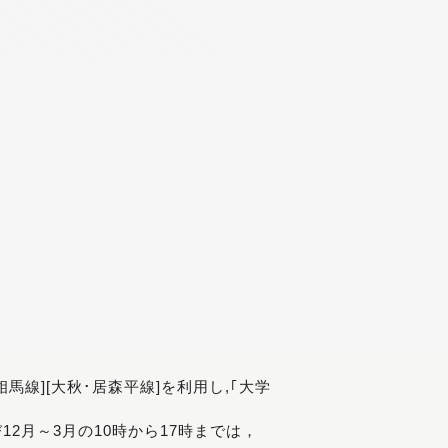
[相馬線][大秋･居森平線]を利用し,｢大学
び12月～3月の10時から17時までは，