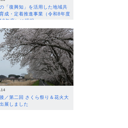
の「復興知」を活用した地域共
育成・定着推進事業（令和8年度
12年度）に採択
.14
後／第二回 さくら祭り＆花火大
出展しました