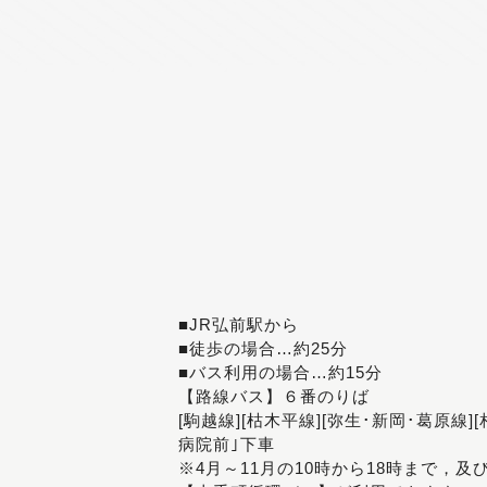
■JR弘前駅から
■徒歩の場合…約25分
■バス利用の場合…約15分
【路線バス】６番のりば
[駒越線][枯木平線][弥生･新岡･葛原線]
病院前｣下車
※4月～11月の10時から18時まで，及