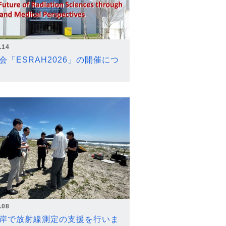
.14
会「ESRAH2026」の開催につ
.08
岸で放射線測定の支援を行いま