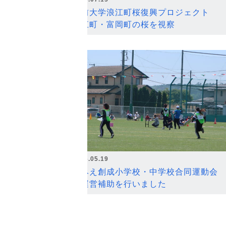
弘前大学浪江町桜復興プロジェクト
浪江町・富岡町の桜を視察
2026.05.19
なみえ創成小学校・中学校合同運動会
の運営補助を行いました