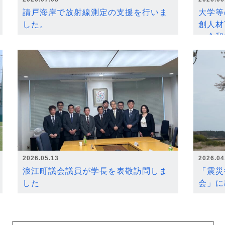
請戸海岸で放射線測定の支援を行いま
大学等
した。
創人材
～令和
2026.05.13
2026.04
浪江町議会議員が学長を表敬訪問しま
「震災
した
会」に