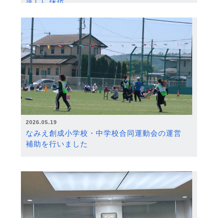
度）に採択
2026.05.19
なみえ創成小学校・中学校合同運動会の運営
補助を行いました