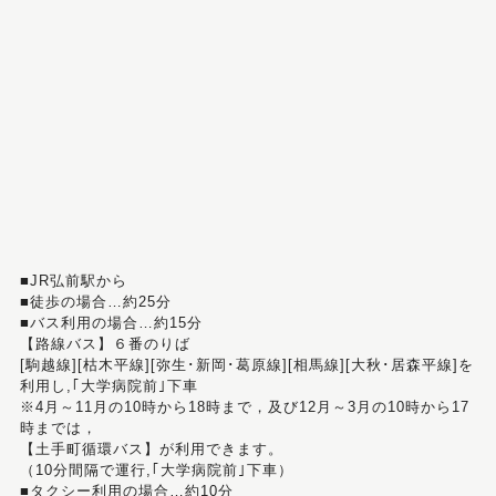
■JR弘前駅から
■徒歩の場合…約25分
■バス利用の場合…約15分
【路線バス】６番のりば
[駒越線][枯木平線][弥生･新岡･葛原線][相馬線][大秋･居森平線]を
利用し,｢大学病院前｣下車
※4月～11月の10時から18時まで，及び12月～3月の10時から17
時までは，
【土手町循環バス】が利用できます。
（10分間隔で運行,｢大学病院前｣下車）
■タクシー利用の場合…約10分