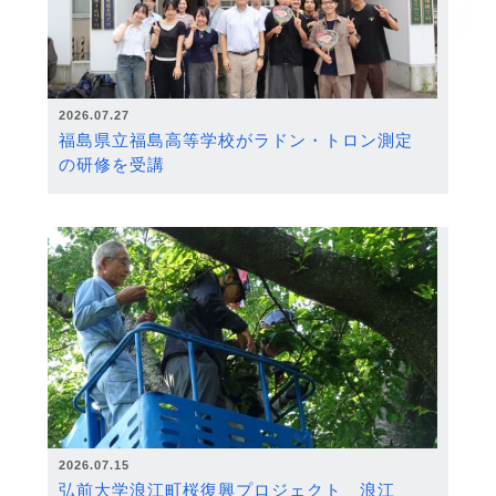
2026.07.27
福島県立福島高等学校がラドン・トロン測定
の研修を受講
2026.07.15
弘前大学浪江町桜復興プロジェクト 浪江