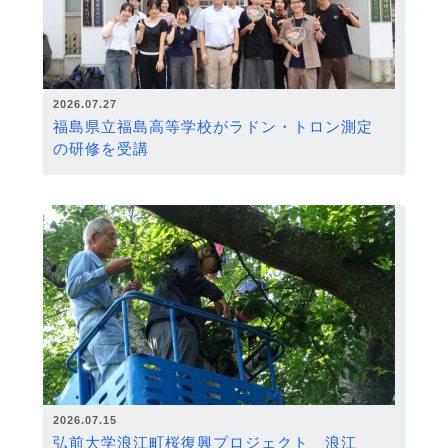
2026.07.27
福島県立福島高等学校がラドン・トロン測定
の研修を受講
2026.07.15
弘前大学浪江町桜復興プロジェクト 浪江