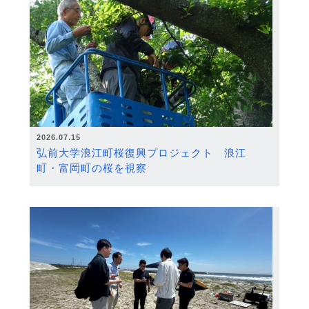
2026.07.15
弘前大学浪江町桜復興プロジェクト 浪江
町・富岡町の桜を視察