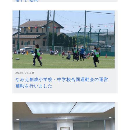
度）に採択
2026.05.19
なみえ創成小学校・中学校合同運動会の運営
補助を行いました