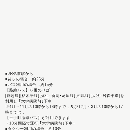
■JR弘前駅から
■徒歩の場合…約25分
■バス利用の場合…約15分
【路線バス】６番のりば
[駒越線][枯木平線][弥生･新岡･葛原線][相馬線][大秋･居森平線]を
利用し,｢大学病院前｣下車
※4月～11月の10時から18時まで，及び12月～3月の10時から17
時までは，
【土手町循環バス】が利用できます。
（10分間隔で運行,｢大学病院前｣下車）
■タクシー利用の場合…約10分