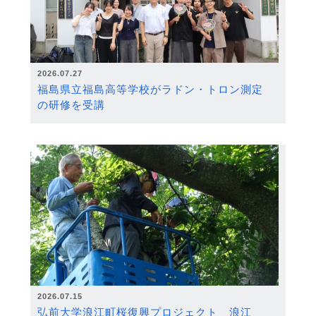
2026.07.27
福島県立福島高等学校がラドン・トロン測定
の研修を受講
2026.07.15
弘前大学浪江町桜復興プロジェクト 浪江