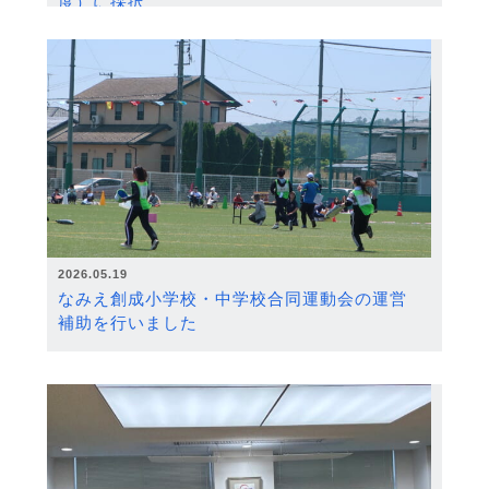
度）に採択
2026.05.19
なみえ創成小学校・中学校合同運動会の運営
補助を行いました