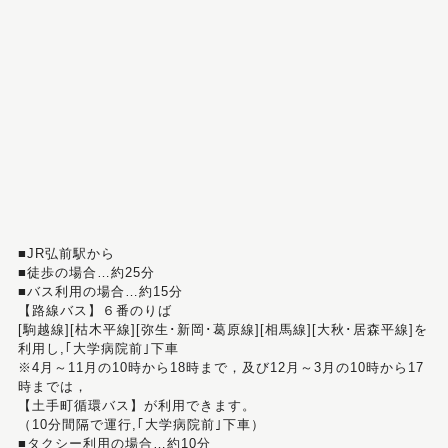
■JR弘前駅から
■徒歩の場合…約25分
■バス利用の場合…約15分
【路線バス】６番のりば
[駒越線][枯木平線][弥生･新岡･葛原線][相馬線][大秋･居森平線]を
利用し,｢大学病院前｣下車
※4月～11月の10時から18時まで，及び12月～3月の10時から17
時までは，
【土手町循環バス】が利用できます。
（10分間隔で運行,｢大学病院前｣下車）
■タクシー利用の場合…約10分