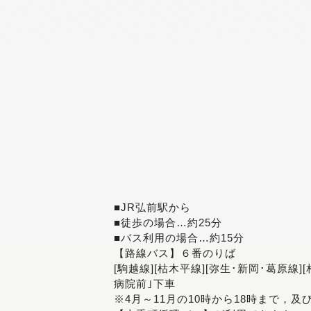
■JR弘前駅から
■徒歩の場合…約25分
■バス利用の場合…約15分
【路線バス】６番のりば
[駒越線][枯木平線][弥生･新岡･葛原線]
病院前｣下車
※4月～11月の10時から18時まで，及