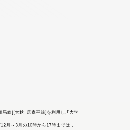
[相馬線][大秋･居森平線]を利用し,｢大学
び12月～3月の10時から17時までは，