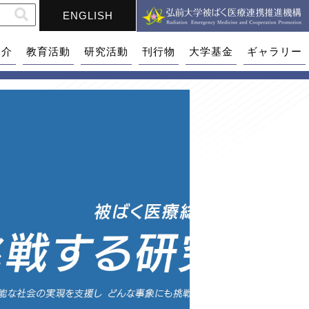
ENGLISH
紹介
教育活動
研究活動
刊行物
大学基金
ギャラリー