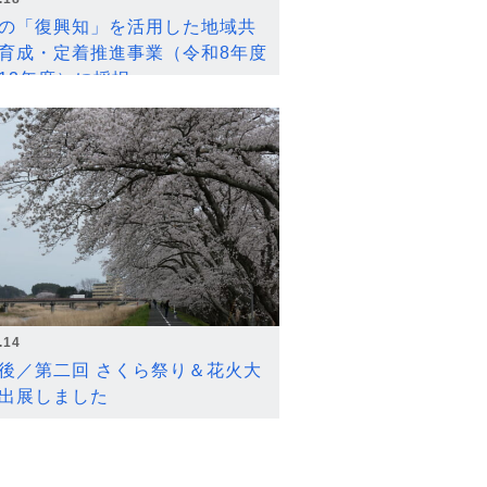
の「復興知」を活用した地域共
育成・定着推進事業（令和8年度
12年度）に採択
.14
後／第二回 さくら祭り＆花火大
出展しました