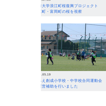
弘前大学浪江町桜復興プロジェクト
浪江町・富岡町の桜を視察
2026.05.19
なみえ創成小学校・中学校合同運動会
の運営補助を行いました