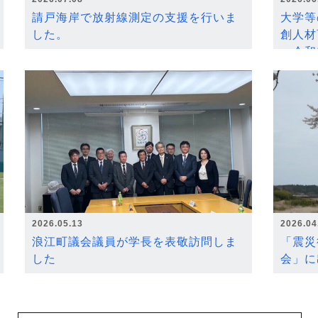
請戸海岸で放射線測定の支援を行いま
大学等
した。
創人材
～令和
2026.05.13
2026.04
浪江町議会議員が学長を表敬訪問しま
「震災
した
会」に