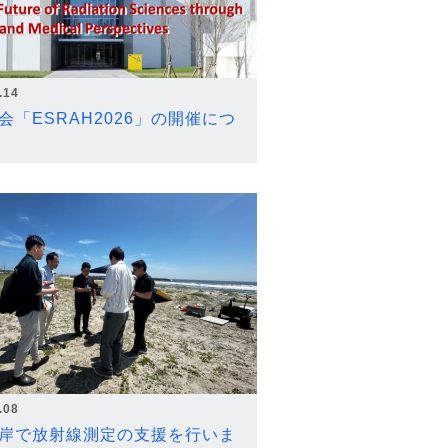
.14
会「ESRAH2026」の開催につ
.08
岸で放射線測定の支援を行いま