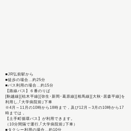
■JR弘前駅から
■徒歩の場合…約25分
■バス利用の場合…約15分
【路線バス】６番のりば
[駒越線][枯木平線][弥生･新岡･葛原線][相馬線][大秋･居森平線]を
利用し,｢大学病院前｣下車
※4月～11月の10時から18時まで，及び12月～3月の10時から17
時までは，
【土手町循環バス】が利用できます。
（10分間隔で運行,｢大学病院前｣下車）
■タクシー利用の場合…約10分