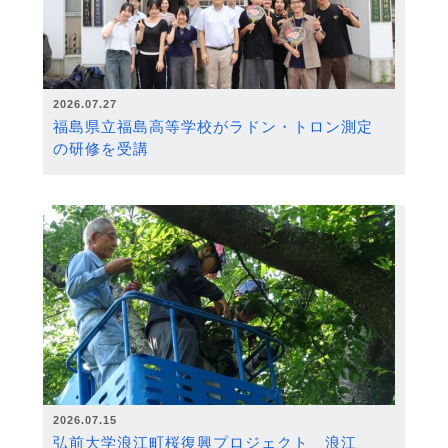
2026.07.27
福島県立福島高等学校がラドン・トロン測定
の研修を受講
2026.07.15
弘前大学浪江町桜復興プロジェクト 浪江