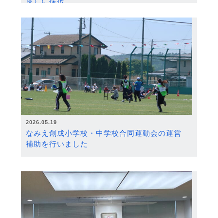
度）に採択
2026.05.19
なみえ創成小学校・中学校合同運動会の運営
補助を行いました