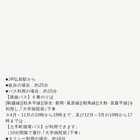
■JR弘前駅から
■徒歩の場合…約25分
■バス利用の場合…約15分
【路線バス】６番のりば
[駒越線][枯木平線][弥生･新岡･葛原線][相馬線][大秋･居森平線]を
利用し,｢大学病院前｣下車
※4月～11月の10時から18時まで，及び12月～3月の10時から17
時までは，
【土手町循環バス】が利用できます。
（10分間隔で運行,｢大学病院前｣下車）
■タクシー利用の場合…約10分