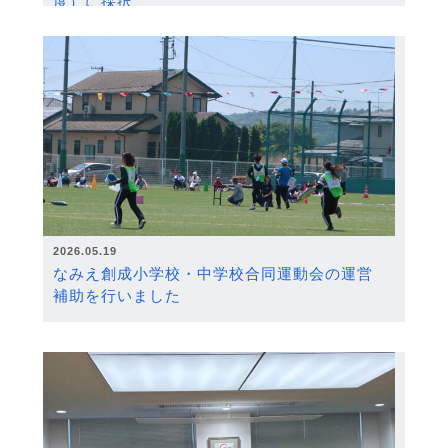
度）に採択
2026.05.19
なみえ創成小学校・中学校合同運動会の運営
補助を行いました