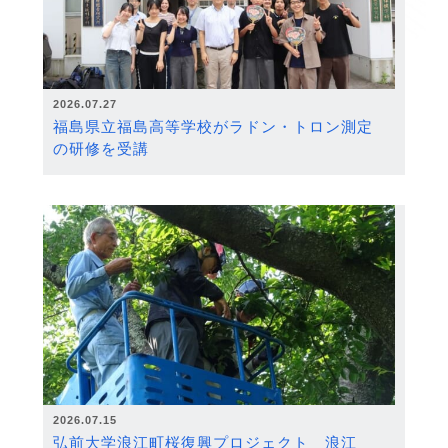
2026.07.27
福島県立福島高等学校がラドン・トロン測定
の研修を受講
2026.07.15
弘前大学浪江町桜復興プロジェクト 浪江