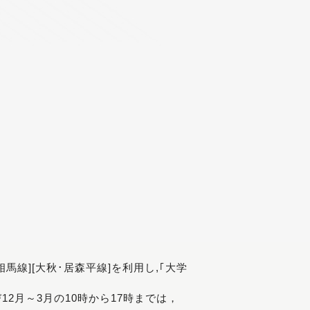
[相馬線][大秋･居森平線]を利用し,｢大学
び12月～3月の10時から17時までは，