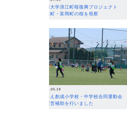
弘前大学浪江町桜復興プロジェクト
浪江町・富岡町の桜を視察
2026.05.19
なみえ創成小学校・中学校合同運動会
の運営補助を行いました