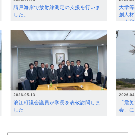
請戸海岸で放射線測定の支援を行いま
大学等
した。
創人材
～令和
2026.05.13
2026.04
浪江町議会議員が学長を表敬訪問しま
「震災
した
会」に