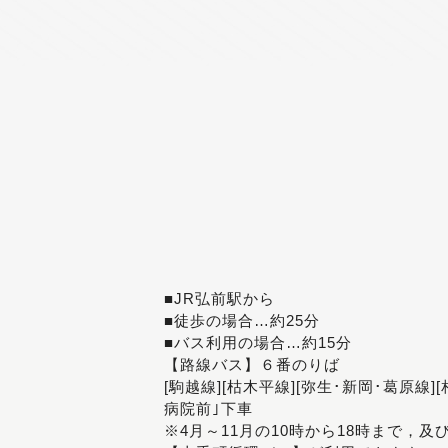
■JR弘前駅から
■徒歩の場合…約25分
■バス利用の場合…約15分
【路線バス】６番のりば
[駒越線][枯木平線][弥生･新岡･葛原線]
病院前｣下車
※4月～11月の10時から18時まで，及