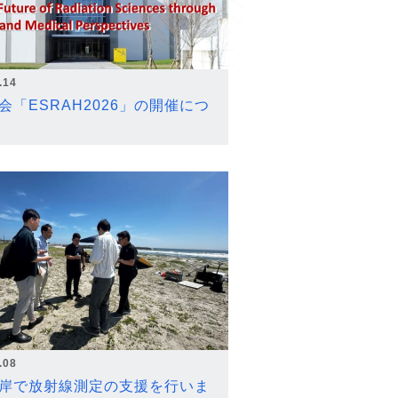
.14
会「ESRAH2026」の開催につ
.08
岸で放射線測定の支援を行いま