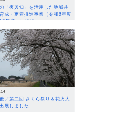
の「復興知」を活用した地域共
育成・定着推進事業（令和8年度
12年度）に採択
.14
後／第二回 さくら祭り＆花火大
出展しました