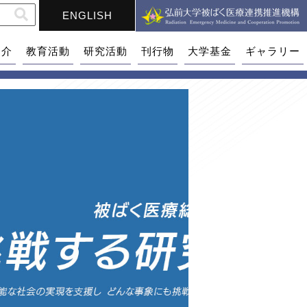
ENGLISH
紹介
教育活動
研究活動
刊行物
大学基金
ギャラリー