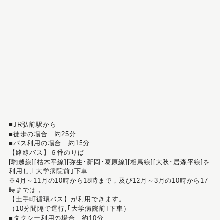
■JR弘前駅から
■徒歩の場合…約25分
■バス利用の場合…約15分
【路線バス】６番のりば
[駒越線][枯木平線][弥生･新岡･葛原線][相馬線][大秋･居森平線]を
利用し,｢大学病院前｣下車
※4月～11月の10時から18時まで，及び12月～3月の10時から17
時までは，
【土手町循環バス】が利用できます。
（10分間隔で運行,｢大学病院前｣下車）
■タクシー利用の場合…約10分