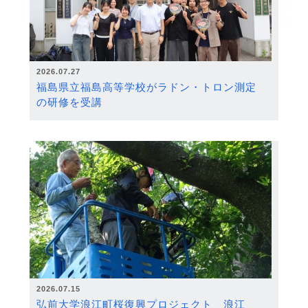
2026.07.27
福島県立福島高等学校がラドン・トロン測定
の研修を受講
2026.07.15
弘前大学浪江町桜復興プロジェクト 浪江