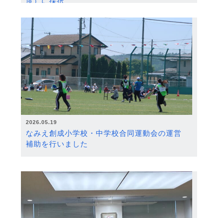
度）に採択
2026.05.19
なみえ創成小学校・中学校合同運動会の運営
補助を行いました