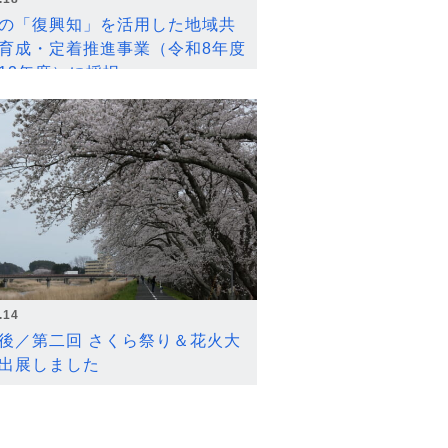
の「復興知」を活用した地域共
育成・定着推進事業（令和8年度
12年度）に採択
.14
後／第二回 さくら祭り＆花火大
出展しました