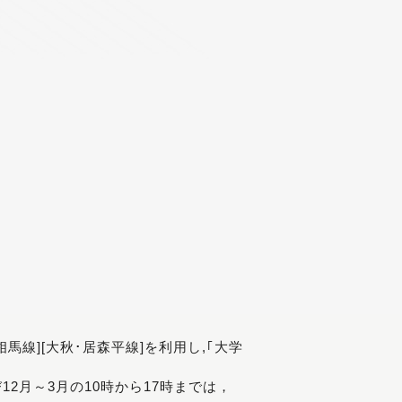
[相馬線][大秋･居森平線]を利用し,｢大学
び12月～3月の10時から17時までは，