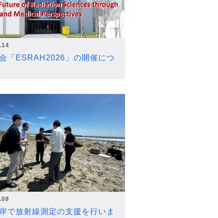
.14
会「ESRAH2026」の開催につ
.08
岸で放射線測定の支援を行いま