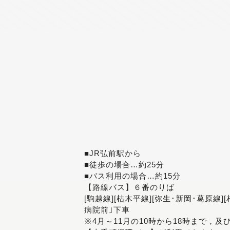
■JR弘前駅から
■徒歩の場合…約25分
■バス利用の場合…約15分
【路線バス】６番のりば
[駒越線][枯木平線][弥生･新岡･葛原線]
病院前｣下車
※4月～11月の10時から18時まで，及