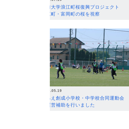
弘前大学浪江町桜復興プロジェクト
浪江町・富岡町の桜を視察
2026.05.19
なみえ創成小学校・中学校合同運動会
の運営補助を行いました