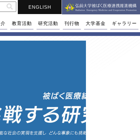
ENGLISH
紹介
教育活動
研究活動
刊行物
大学基金
ギャラリー