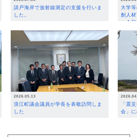
請戸海岸で放射線測定の支援を行いま
大学等
した。
創人材
～令和
2026.05.13
2026.04
浪江町議会議員が学長を表敬訪問しま
「震災
した
会」に