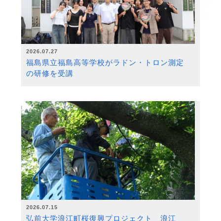
2026.07.27
福島県立福島高等学校がラドン・トロン測定
の研修を受講
2026.07.15
弘前大学浪江町桜復興プロジェクト 浪江