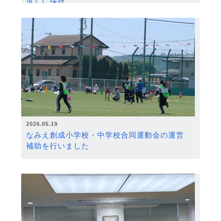
度）に採択
2026.05.19
なみえ創成小学校・中学校合同運動会の運営
補助を行いました