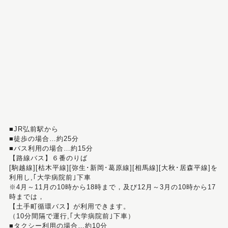
■JR弘前駅から
■徒歩の場合…約25分
■バス利用の場合…約15分
【路線バス】６番のりば
[駒越線][枯木平線][弥生･新岡･葛原線][相馬線][大秋･居森平線]を
利用し,｢大学病院前｣下車
※4月～11月の10時から18時まで，及び12月～3月の10時から17
時までは，
【土手町循環バス】が利用できます。
（10分間隔で運行,｢大学病院前｣下車）
■タクシー利用の場合…約10分