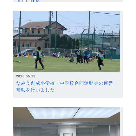
度）に採択
2026.05.19
なみえ創成小学校・中学校合同運動会の運営
補助を行いました