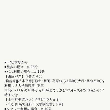
■JR弘前駅から
■徒歩の場合…約25分
■バス利用の場合…約15分
【路線バス】６番のりば
[駒越線][枯木平線][弥生･新岡･葛原線][相馬線][大秋･居森平線]を
利用し,｢大学病院前｣下車
※4月～11月の10時から18時まで，及び12月～3月の10時から17
時までは，
【土手町循環バス】が利用できます。
（10分間隔で運行,｢大学病院前｣下車）
■タクシー利用の場合…約10分