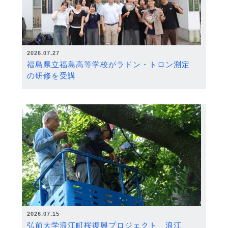
2026.07.27
福島県立福島高等学校がラドン・トロン測定
の研修を受講
2026.07.15
弘前大学浪江町桜復興プロジェクト 浪江