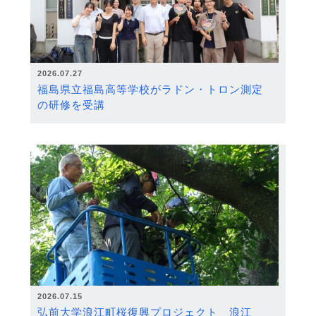
2026.07.27
福島県立福島高等学校がラドン・トロン測定
の研修を受講
2026.07.15
弘前大学浪江町桜復興プロジェクト 浪江