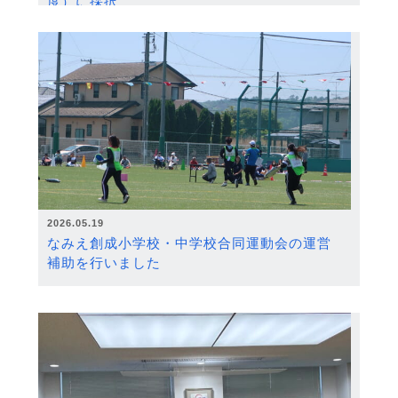
度）に採択
2026.05.19
なみえ創成小学校・中学校合同運動会の運営
補助を行いました