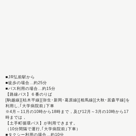
■JR弘前駅から
■徒歩の場合…約25分
■バス利用の場合…約15分
【路線バス】６番のりば
[駒越線][枯木平線][弥生･新岡･葛原線][相馬線][大秋･居森平線]を
利用し,｢大学病院前｣下車
※4月～11月の10時から18時まで，及び12月～3月の10時から17
時までは，
【土手町循環バス】が利用できます。
（10分間隔で運行,｢大学病院前｣下車）
■タクシー利用の場合…約10分