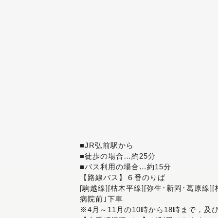
■JR弘前駅から
■徒歩の場合…約25分
■バス利用の場合…約15分
【路線バス】６番のりば
[駒越線][枯木平線][弥生･新岡･葛原線]
病院前｣下車
※4月～11月の10時から18時まで，及