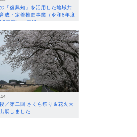
の「復興知」を活用した地域共
育成・定着推進事業（令和8年度
12年度）に採択
.14
後／第二回 さくら祭り＆花火大
出展しました