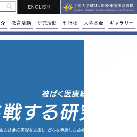
ENGLISH
紹介
教育活動
研究活動
刊行物
大学基金
ギャラリー