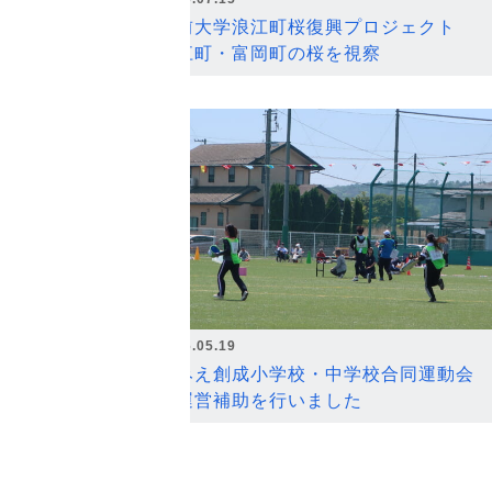
弘前大学浪江町桜復興プロジェクト
浪江町・富岡町の桜を視察
2026.05.19
なみえ創成小学校・中学校合同運動会
の運営補助を行いました