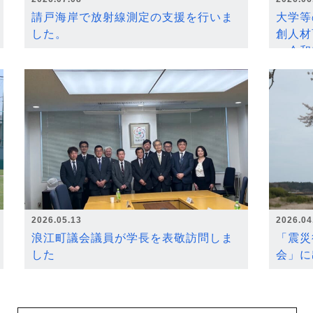
請戸海岸で放射線測定の支援を行いま
大学等
した。
創人材
～令和
2026.05.13
2026.04
浪江町議会議員が学長を表敬訪問しま
「震災
した
会」に