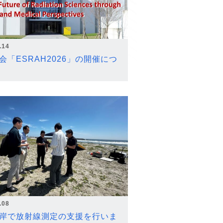
.14
会「ESRAH2026」の開催につ
.08
岸で放射線測定の支援を行いま