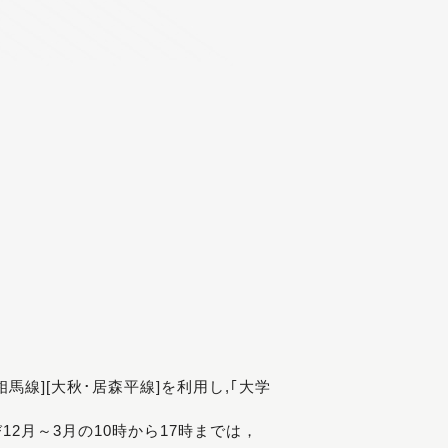
[相馬線][大秋･居森平線]を利用し,｢大学
び12月～3月の10時から17時までは，