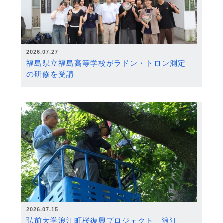
2026.07.27
福島県立福島高等学校がラドン・トロン測定
の研修を受講
2026.07.15
弘前大学浪江町桜復興プロジェクト 浪江