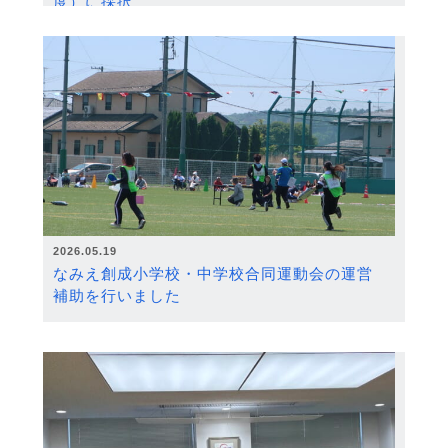
度）に採択
2026.05.19
なみえ創成小学校・中学校合同運動会の運営
補助を行いました