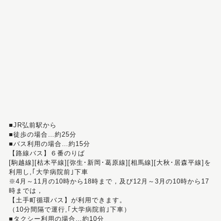
■JR弘前駅から
■徒歩の場合…約25分
■バス利用の場合…約15分
【路線バス】６番のりば
[駒越線][枯木平線][弥生･新岡･葛原線][相馬線][大秋･居森平線]を
利用し,｢大学病院前｣下車
※4月～11月の10時から18時まで，及び12月～3月の10時から17
時までは，
【土手町循環バス】が利用できます。
（10分間隔で運行,｢大学病院前｣下車）
■タクシー利用の場合…約10分