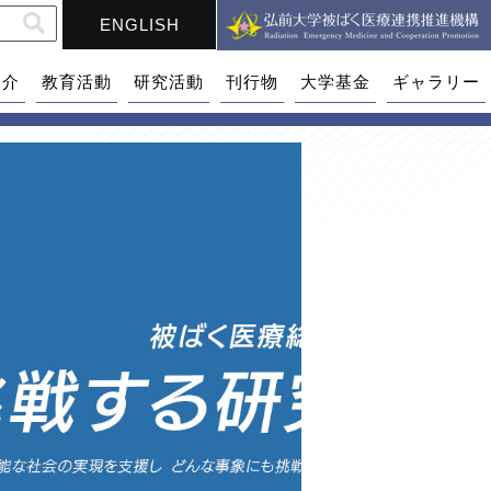
ENGLISH
紹介
教育活動
研究活動
刊行物
大学基金
ギャラリー