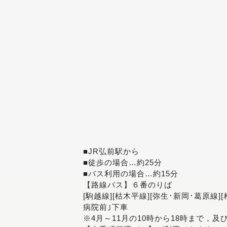
■JR弘前駅から
■徒歩の場合…約25分
■バス利用の場合…約15分
【路線バス】６番のりば
[駒越線][枯木平線][弥生･新岡･葛原線]
病院前｣下車
※4月～11月の10時から18時まで，及