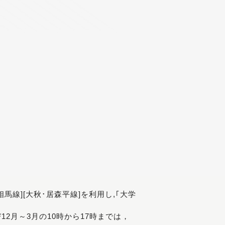
[相馬線][大秋･居森平線]を利用し,｢大学
び12月～3月の10時から17時までは，