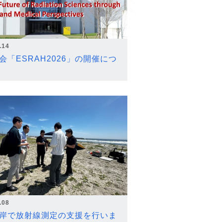
.14
会「ESRAH2026」の開催につ
.08
岸で放射線測定の支援を行いま