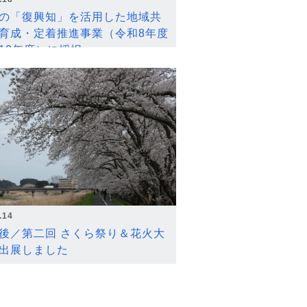
の「復興知」を活用した地域共
育成・定着推進事業（令和8年度
12年度）に採択
.14
後／第二回 さくら祭り＆花火大
出展しました