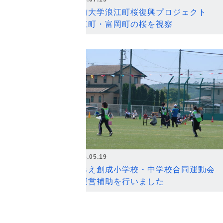
弘前大学浪江町桜復興プロジェクト
浪江町・富岡町の桜を視察
2026.05.19
なみえ創成小学校・中学校合同運動会
の運営補助を行いました