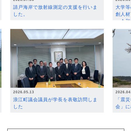
請戸海岸で放射線測定の支援を行いま
大学等
した。
創人材
～令和
2026.05.13
2026.04
浪江町議会議員が学長を表敬訪問しま
「震災
した
会」に