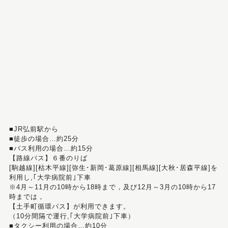
■JR弘前駅から
■徒歩の場合…約25分
■バス利用の場合…約15分
【路線バス】６番のりば
[駒越線][枯木平線][弥生･新岡･葛原線][相馬線][大秋･居森平線]を
利用し,｢大学病院前｣下車
※4月～11月の10時から18時まで，及び12月～3月の10時から17
時までは，
【土手町循環バス】が利用できます。
（10分間隔で運行,｢大学病院前｣下車）
■タクシー利用の場合…約10分