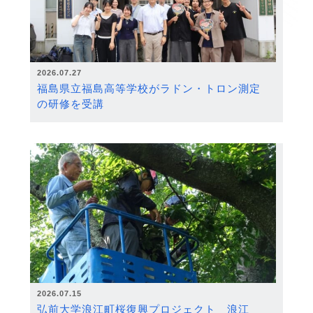
2026.07.27
福島県立福島高等学校がラドン・トロン測定
の研修を受講
2026.07.15
弘前大学浪江町桜復興プロジェクト 浪江