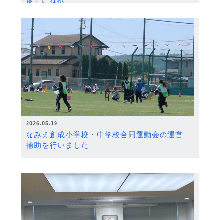
度）に採択
2026.05.19
なみえ創成小学校・中学校合同運動会の運営
補助を行いました