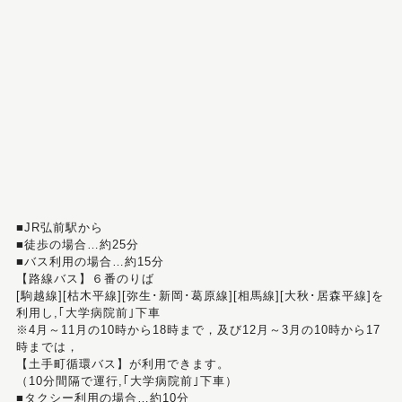
■JR弘前駅から
■徒歩の場合…約25分
■バス利用の場合…約15分
【路線バス】６番のりば
[駒越線][枯木平線][弥生･新岡･葛原線][相馬線][大秋･居森平線]を
利用し,｢大学病院前｣下車
※4月～11月の10時から18時まで，及び12月～3月の10時から17
時までは，
【土手町循環バス】が利用できます。
（10分間隔で運行,｢大学病院前｣下車）
■タクシー利用の場合…約10分