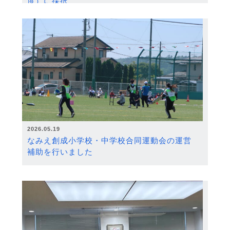
度）に採択
2026.05.19
なみえ創成小学校・中学校合同運動会の運営
補助を行いました