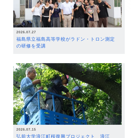
2026.07.27
福島県立福島高等学校がラドン・トロン測定
の研修を受講
2026.07.15
弘前大学浪江町桜復興プロジェクト 浪江