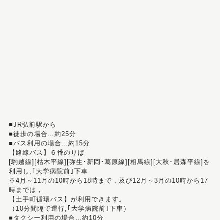
■JR弘前駅から
■徒歩の場合…約25分
■バス利用の場合…約15分
【路線バス】６番のりば
[駒越線][枯木平線][弥生･新岡･葛原線][相馬線][大秋･居森平線]を
利用し,｢大学病院前｣下車
※4月～11月の10時から18時まで，及び12月～3月の10時から17
時までは，
【土手町循環バス】が利用できます。
（10分間隔で運行,｢大学病院前｣下車）
■タクシー利用の場合…約10分