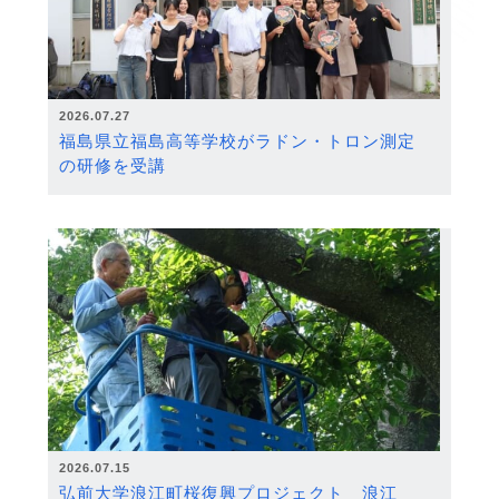
2026.07.27
福島県立福島高等学校がラドン・トロン測定
の研修を受講
2026.07.15
弘前大学浪江町桜復興プロジェクト 浪江