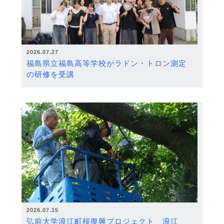
2026.07.27
福島県立福島高等学校がラドン・トロン測定
の研修を受講
2026.07.15
弘前大学浪江町桜復興プロジェクト 浪江