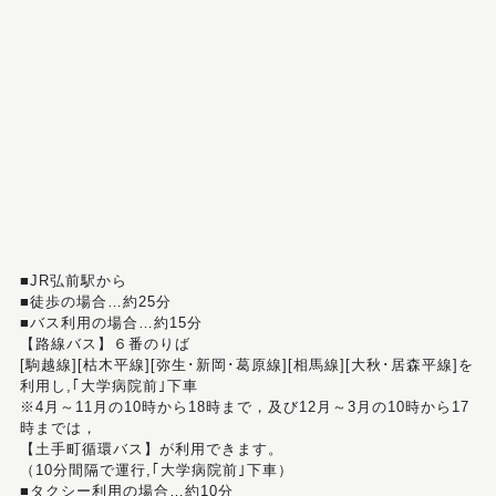
■JR弘前駅から
■徒歩の場合…約25分
■バス利用の場合…約15分
【路線バス】６番のりば
[駒越線][枯木平線][弥生･新岡･葛原線][相馬線][大秋･居森平線]を
利用し,｢大学病院前｣下車
※4月～11月の10時から18時まで，及び12月～3月の10時から17
時までは，
【土手町循環バス】が利用できます。
（10分間隔で運行,｢大学病院前｣下車）
■タクシー利用の場合…約10分