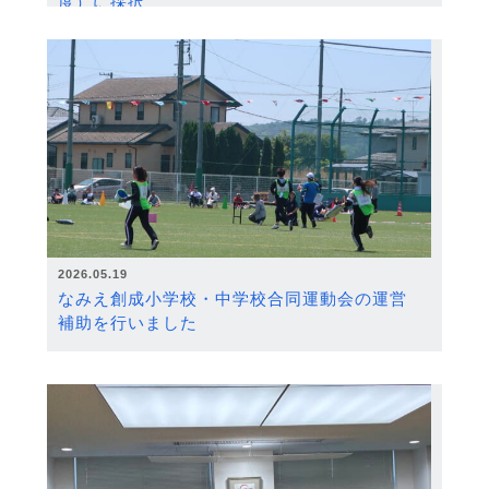
度）に採択
2026.05.19
なみえ創成小学校・中学校合同運動会の運営
補助を行いました