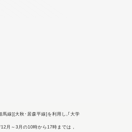
[相馬線][大秋･居森平線]を利用し,｢大学
び12月～3月の10時から17時までは，