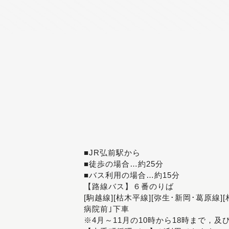
■JR弘前駅から
■徒歩の場合…約25分
■バス利用の場合…約15分
【路線バス】６番のりば
[駒越線][枯木平線][弥生･新岡･葛原線]
病院前｣下車
※4月～11月の10時から18時まで，及