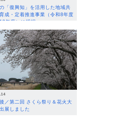
の「復興知」を活用した地域共
育成・定着推進事業（令和8年度
12年度）に採択
.14
後／第二回 さくら祭り＆花火大
出展しました