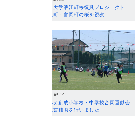
弘前大学浪江町桜復興プロジェクト
浪江町・富岡町の桜を視察
2026.05.19
なみえ創成小学校・中学校合同運動会
の運営補助を行いました