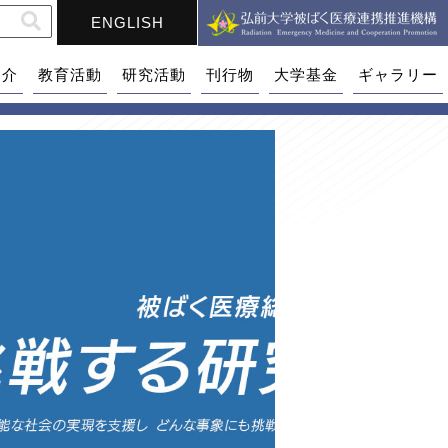
ENGLISH
紹介
教育活動
研究活動
刊行物
大学基金
ギャラリー