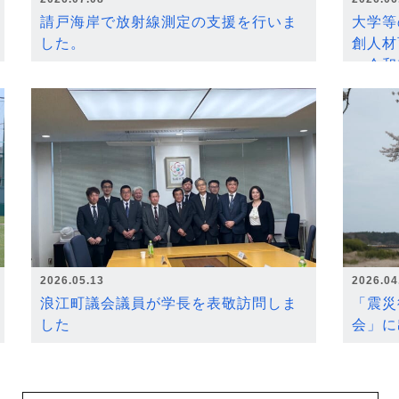
請戸海岸で放射線測定の支援を行いま
大学等
した。
創人材
～令和
2026.05.13
2026.04
浪江町議会議員が学長を表敬訪問しま
「震災
した
会」に