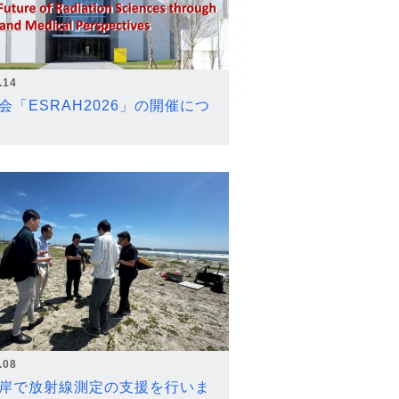
.14
会「ESRAH2026」の開催につ
.08
岸で放射線測定の支援を行いま