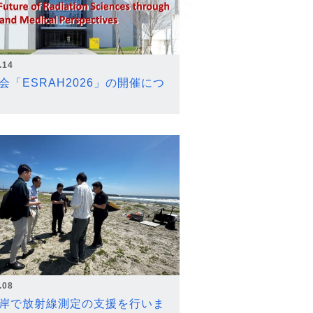
.14
会「ESRAH2026」の開催につ
.08
岸で放射線測定の支援を行いま