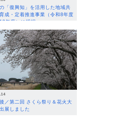
の「復興知」を活用した地域共
育成・定着推進事業（令和8年度
12年度）に採択
.14
後／第二回 さくら祭り＆花火大
出展しました