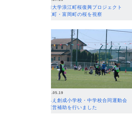
弘前大学浪江町桜復興プロジェクト
浪江町・富岡町の桜を視察
2026.05.19
なみえ創成小学校・中学校合同運動会
の運営補助を行いました