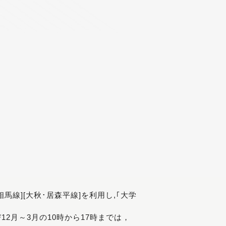
[相馬線][大秋･居森平線]を利用し,｢大学
び12月～3月の10時から17時までは，