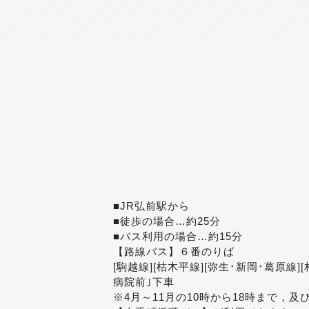
■JR弘前駅から
■徒歩の場合…約25分
■バス利用の場合…約15分
【路線バス】６番のりば
[駒越線][枯木平線][弥生･新岡･葛原線]
病院前｣下車
※4月～11月の10時から18時まで，及