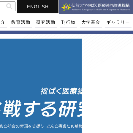
ENGLISH
紹介
教育活動
研究活動
刊行物
大学基金
ギャラリー