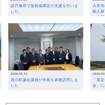
請戸海岸で放射線測定の支援を行いま
大学等
した。
創人材
～令和
2026.05.13
2026.04
浪江町議会議員が学長を表敬訪問しま
「震災
した
会」に