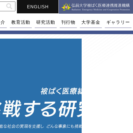
ENGLISH
紹介
教育活動
研究活動
刊行物
大学基金
ギャラリー