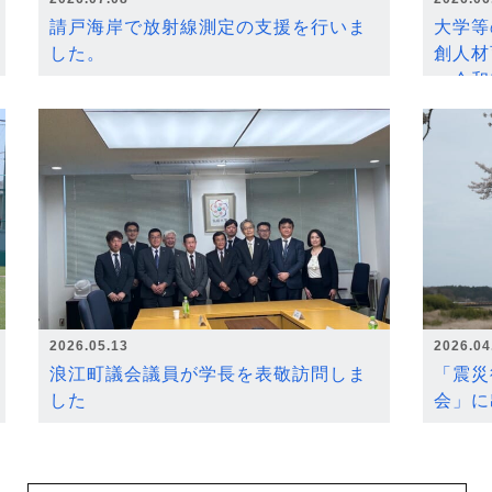
請戸海岸で放射線測定の支援を行いま
大学等
した。
創人材
～令和
2026.05.13
2026.04
浪江町議会議員が学長を表敬訪問しま
「震災
した
会」に