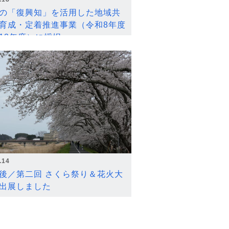
の「復興知」を活用した地域共
育成・定着推進事業（令和8年度
12年度）に採択
.14
後／第二回 さくら祭り＆花火大
出展しました