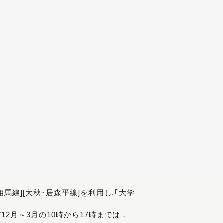
[相馬線][大秋･居森平線]を利用し,｢大学
び12月～3月の10時から17時までは，