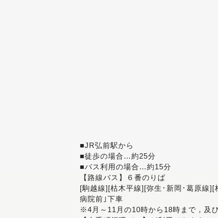
■JR弘前駅から
■徒歩の場合…約25分
■バス利用の場合…約15分
【路線バス】６番のりば
[駒越線][枯木平線][弥生･新岡･葛原線]
病院前｣下車
※4月～11月の10時から18時まで，及