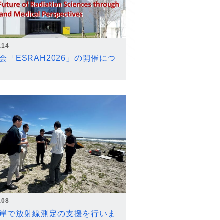
.14
会「ESRAH2026」の開催につ
.08
岸で放射線測定の支援を行いま