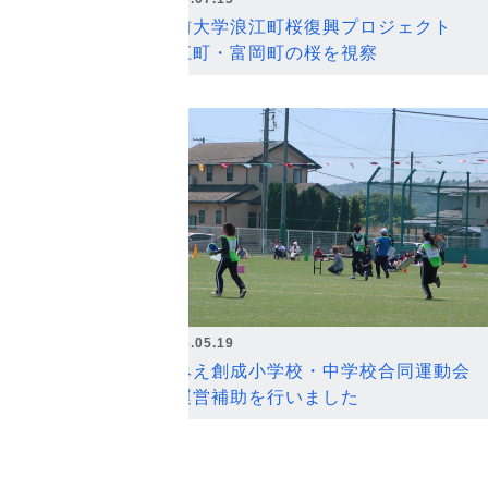
弘前大学浪江町桜復興プロジェクト
浪江町・富岡町の桜を視察
2026.05.19
なみえ創成小学校・中学校合同運動会
の運営補助を行いました