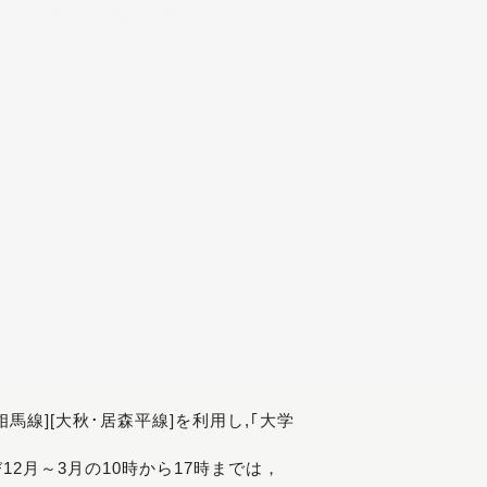
[相馬線][大秋･居森平線]を利用し,｢大学
び12月～3月の10時から17時までは，