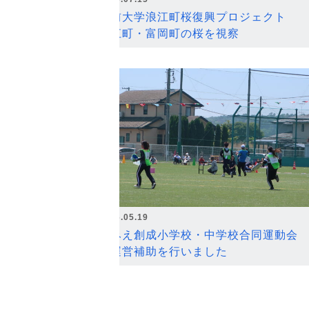
弘前大学浪江町桜復興プロジェクト
浪江町・富岡町の桜を視察
2026.05.19
なみえ創成小学校・中学校合同運動会
の運営補助を行いました