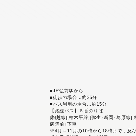
■JR弘前駅から
■徒歩の場合…約25分
■バス利用の場合…約15分
【路線バス】６番のりば
[駒越線][枯木平線][弥生･新岡･葛原線]
病院前｣下車
※4月～11月の10時から18時まで，及