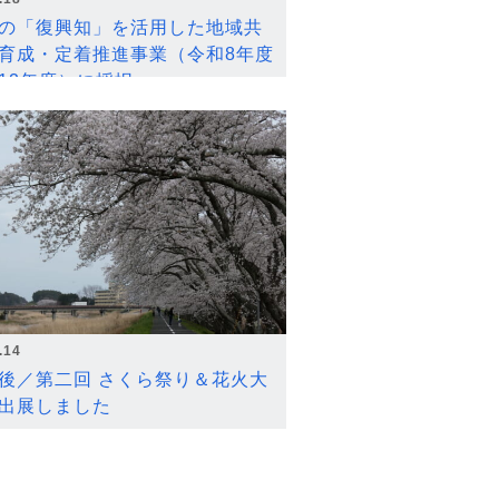
の「復興知」を活用した地域共
育成・定着推進事業（令和8年度
12年度）に採択
.14
後／第二回 さくら祭り＆花火大
出展しました