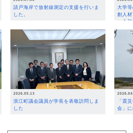
請戸海岸で放射線測定の支援を行いま
大学等
した。
創人材
～令和
2026.05.13
2026.04
浪江町議会議員が学長を表敬訪問しま
「震災
した
会」に