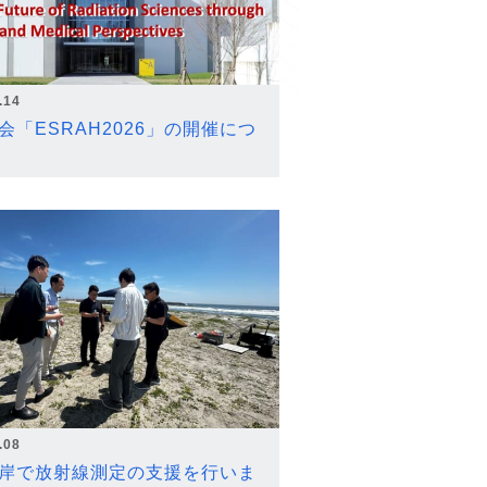
.14
会「ESRAH2026」の開催につ
.08
岸で放射線測定の支援を行いま