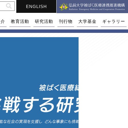
ENGLISH
紹介
教育活動
研究活動
刊行物
大学基金
ギャラリー