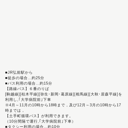
■JR弘前駅から
■徒歩の場合…約25分
■バス利用の場合…約15分
【路線バス】６番のりば
[駒越線][枯木平線][弥生･新岡･葛原線][相馬線][大秋･居森平線]を
利用し,｢大学病院前｣下車
※4月～11月の10時から18時まで，及び12月～3月の10時から17
時までは，
【土手町循環バス】が利用できます。
（10分間隔で運行,｢大学病院前｣下車）
■タクシー利用の場合…約10分