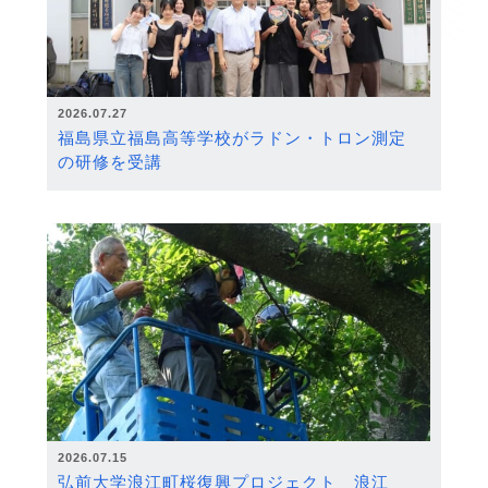
2026.07.27
福島県立福島高等学校がラドン・トロン測定
の研修を受講
2026.07.15
弘前大学浪江町桜復興プロジェクト 浪江