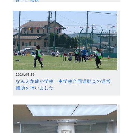
度）に採択
2026.05.19
なみえ創成小学校・中学校合同運動会の運営
補助を行いました