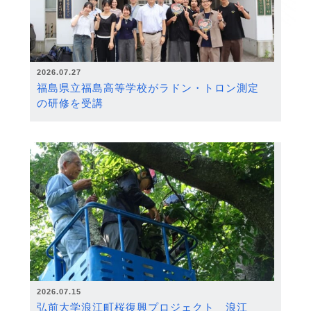
2026.07.27
福島県立福島高等学校がラドン・トロン測定
の研修を受講
2026.07.15
弘前大学浪江町桜復興プロジェクト 浪江