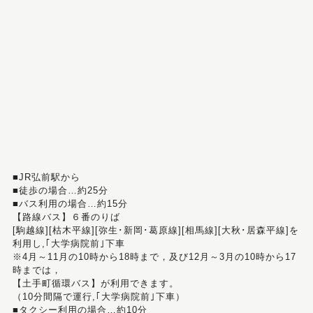
■JR弘前駅から
■徒歩の場合…約25分
■バス利用の場合…約15分
【路線バス】６番のりば
[駒越線][枯木平線][弥生･新岡･葛原線][相馬線][大秋･居森平線]を
利用し,｢大学病院前｣下車
※4月～11月の10時から18時まで，及び12月～3月の10時から17
時までは，
【土手町循環バス】が利用できます。
（10分間隔で運行,｢大学病院前｣下車）
■タクシー利用の場合…約10分