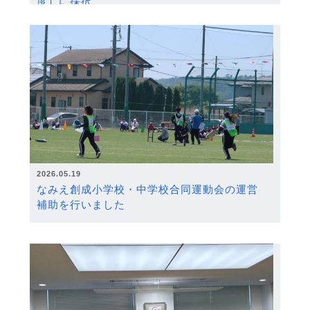
度）に採択
2026.05.19
なみえ創成小学校・中学校合同運動会の運営
補助を行いました