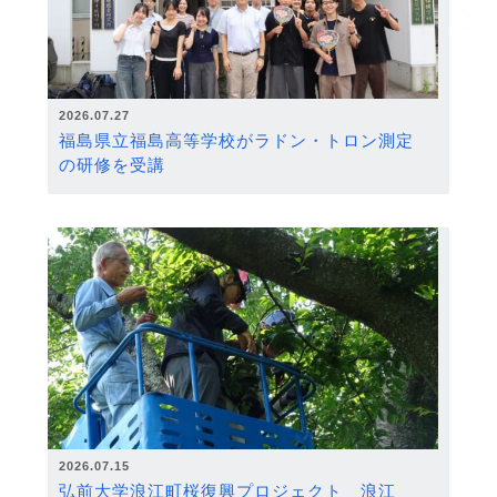
2026.07.27
福島県立福島高等学校がラドン・トロン測定
の研修を受講
2026.07.15
弘前大学浪江町桜復興プロジェクト 浪江