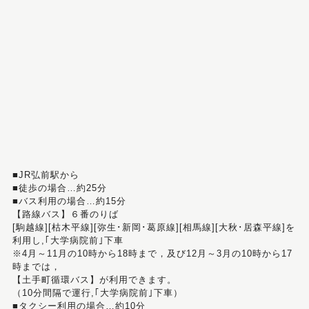
■JR弘前駅から
■徒歩の場合…約25分
■バス利用の場合…約15分
【路線バス】６番のりば
[駒越線][枯木平線][弥生･新岡･葛原線][相馬線][大秋･居森平線]を
利用し,｢大学病院前｣下車
※4月～11月の10時から18時まで，及び12月～3月の10時から17
時までは，
【土手町循環バス】が利用できます。
（10分間隔で運行,｢大学病院前｣下車）
■タクシー利用の場合…約10分