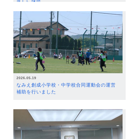
度）に採択
2026.05.19
なみえ創成小学校・中学校合同運動会の運営
補助を行いました