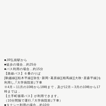
■JR弘前駅から
■徒歩の場合…約25分
■バス利用の場合…約15分
【路線バス】６番のりば
[駒越線][枯木平線][弥生･新岡･葛原線][相馬線][大秋･居森平線]を
利用し,｢大学病院前｣下車
※4月～11月の10時から18時まで，及び12月～3月の10時から17
時までは，
【土手町循環バス】が利用できます。
（10分間隔で運行,｢大学病院前｣下車）
■タクシー利用の場合…約10分