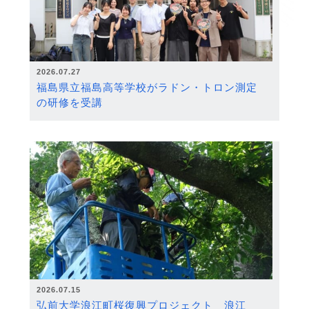
2026.07.27
福島県立福島高等学校がラドン・トロン測定
の研修を受講
2026.07.15
弘前大学浪江町桜復興プロジェクト 浪江