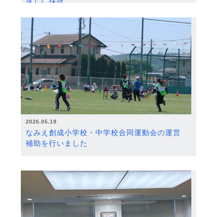
度）に採択
2026.05.19
なみえ創成小学校・中学校合同運動会の運営
補助を行いました