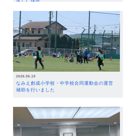
度）に採択
2026.05.19
なみえ創成小学校・中学校合同運動会の運営
補助を行いました