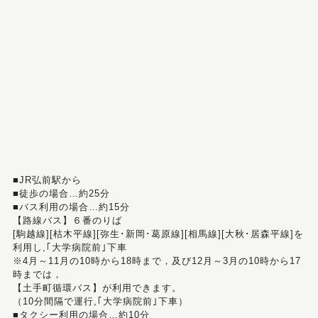
■JR弘前駅から
■徒歩の場合…約25分
■バス利用の場合…約15分
【路線バス】６番のりば
[駒越線][枯木平線][弥生･新岡･葛原線][相馬線][大秋･居森平線]を
利用し,｢大学病院前｣下車
※4月～11月の10時から18時まで，及び12月～3月の10時から17
時までは，
【土手町循環バス】が利用できます。
（10分間隔で運行,｢大学病院前｣下車）
■タクシー利用の場合…約10分