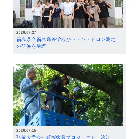
2026.07.27
福島県立福島高等学校がラドン・トロン測定
の研修を受講
2026.07.15
弘前大学浪江町桜復興プロジェクト 浪江