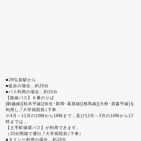
■JR弘前駅から
■徒歩の場合…約25分
■バス利用の場合…約15分
【路線バス】６番のりば
[駒越線][枯木平線][弥生･新岡･葛原線][相馬線][大秋･居森平線]を
利用し,｢大学病院前｣下車
※4月～11月の10時から18時まで，及び12月～3月の10時から17
時までは，
【土手町循環バス】が利用できます。
（10分間隔で運行,｢大学病院前｣下車）
■タクシー利用の場合…約10分