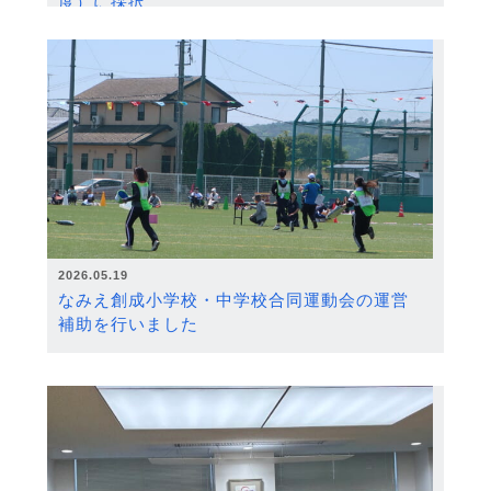
度）に採択
2026.05.19
なみえ創成小学校・中学校合同運動会の運営
補助を行いました