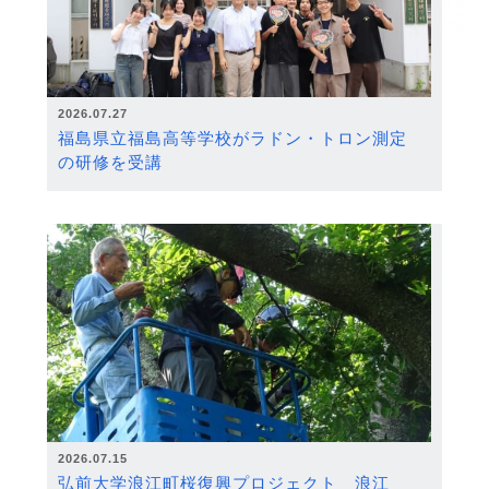
2026.07.27
福島県立福島高等学校がラドン・トロン測定
の研修を受講
2026.07.15
弘前大学浪江町桜復興プロジェクト 浪江