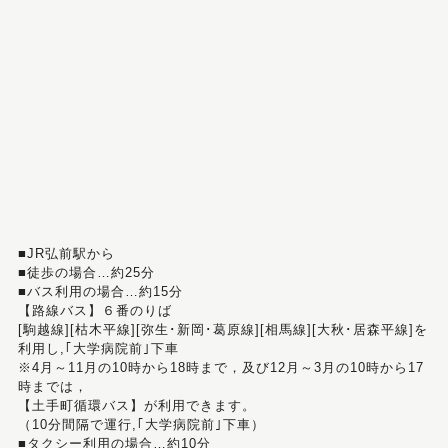
■JR弘前駅から
■徒歩の場合…約25分
■バス利用の場合…約15分
【路線バス】６番のりば
[駒越線][枯木平線][弥生･新岡･葛原線][相馬線][大秋･居森平線]を
利用し,｢大学病院前｣下車
※4月～11月の10時から18時まで，及び12月～3月の10時から17
時までは，
【土手町循環バス】が利用できます。
（10分間隔で運行,｢大学病院前｣下車）
■タクシー利用の場合…約10分