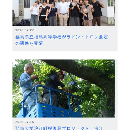
2026.07.27
福島県立福島高等学校がラドン・トロン測定
の研修を受講
2026.07.15
弘前大学浪江町桜復興プロジェクト 浪江