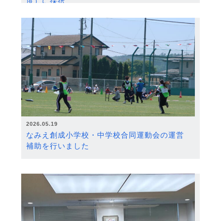
度）に採択
2026.05.19
なみえ創成小学校・中学校合同運動会の運営
補助を行いました