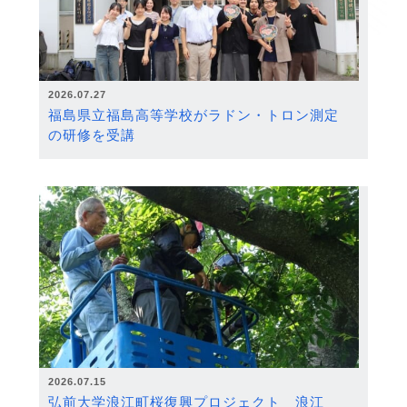
2026.07.27
福島県立福島高等学校がラドン・トロン測定
の研修を受講
2026.07.15
弘前大学浪江町桜復興プロジェクト 浪江