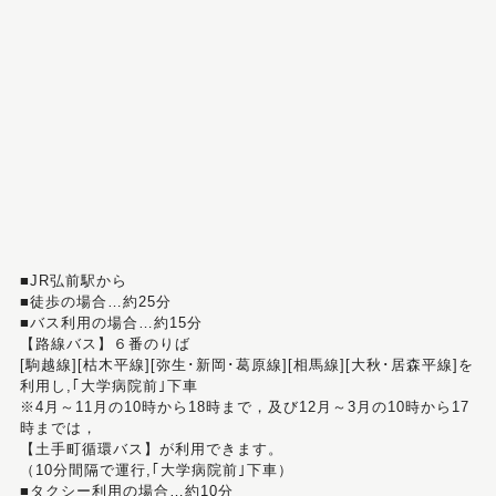
■JR弘前駅から
■徒歩の場合…約25分
■バス利用の場合…約15分
【路線バス】６番のりば
[駒越線][枯木平線][弥生･新岡･葛原線][相馬線][大秋･居森平線]を
利用し,｢大学病院前｣下車
※4月～11月の10時から18時まで，及び12月～3月の10時から17
時までは，
【土手町循環バス】が利用できます。
（10分間隔で運行,｢大学病院前｣下車）
■タクシー利用の場合…約10分