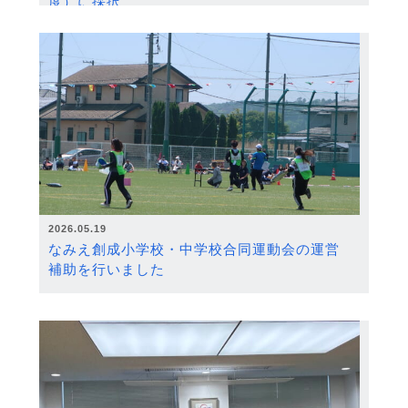
度）に採択
2026.05.19
なみえ創成小学校・中学校合同運動会の運営
補助を行いました